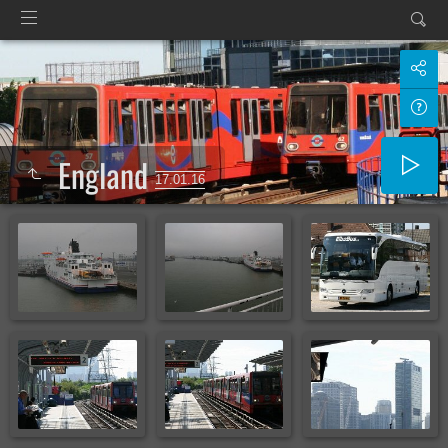
England
17.01.16